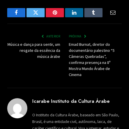
Facebook
Twitter
Pinterest
LinkedIn
Tumblr
Email
ANTERIOR
PRÓXIMA
Música e dança para sentir, um
Emad Burnat, diretor do
resgate da essência da
documentário palestino “5
música árabe
Câmeras Quebradas”,
confirma presença na 8ª
Mostra Mundo Árabe de
Cinema
Icarabe Instituto da Cultura Árabe
O Instituto da Cultura Árabe, baseado em São Paulo,
Brasil, é uma entidade civil, autônoma, laica, de
caráter científico e cultural. Visa a integrar, estudar e