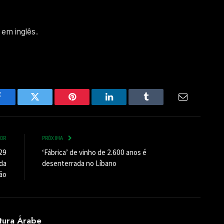
 em inglês.
Facebook
Twitter
Pinterest
LinkedIn
Tumblr
Email
IOR
PRÓXIMA
 29
‘Fábrica’ de vinho de 2.600 anos é
da
desenterrada no Líbano
ão
ltura Árabe