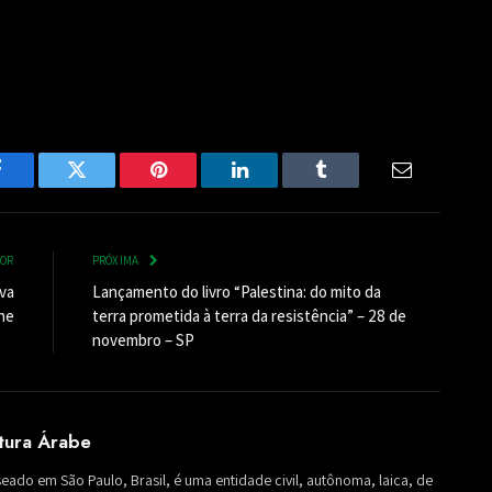
Facebook
Twitter
Pinterest
LinkedIn
Tumblr
Email
IOR
PRÓXIMA
va
Lançamento do livro “Palestina: do mito da
ne
terra prometida à terra da resistência” – 28 de
novembro – SP
ltura Árabe
seado em São Paulo, Brasil, é uma entidade civil, autônoma, laica, de