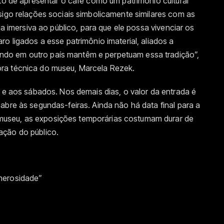
ito de apresentar o café como um patrimônio cultural
sigo relações sociais simbolicamente similares com as
ia imersiva ao público, para que ele possa vivenciar os
o ligados a esse patrimônio imaterial, aliados a
do em outro país mantêm e perpetuam essa tradição”,
ra técnica do museu, Marcela Rezek.
o e aos sábados. Nos demais dias, o valor da entrada é
abre às segundas-feiras. Ainda não há data final para a
useu, as exposições temporárias costumam durar de
ação do público.
nerosidade”