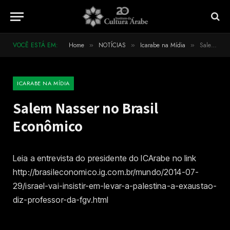
VOCÊ ESTÁ EM:
Home
NOTÍCIAS
Icarabe na Mídia
Salem Nasser no Brasil Econômico
»
»
»
ICARABE NA MÍDIA
Salem Nasser no Brasil
Econômico
Leia a entrevista do presidente do ICArabe no link
http://brasileconomico.ig.com.br/mundo/2014-07-
29/israel-vai-insistir-em-levar-a-palestina-a-exaustao-
diz-professor-da-fgv.html