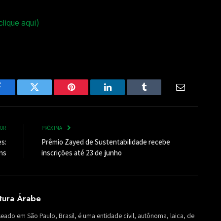
clique aqui)
Facebook
Twitter
Pinterest
LinkedIn
Tumblr
Email
IOR
PRÓXIMA
s:
Prêmio Zayed de Sustentabilidade recebe
ns
inscrições até 23 de junho
ltura Árabe
seado em São Paulo, Brasil, é uma entidade civil, autônoma, laica, de