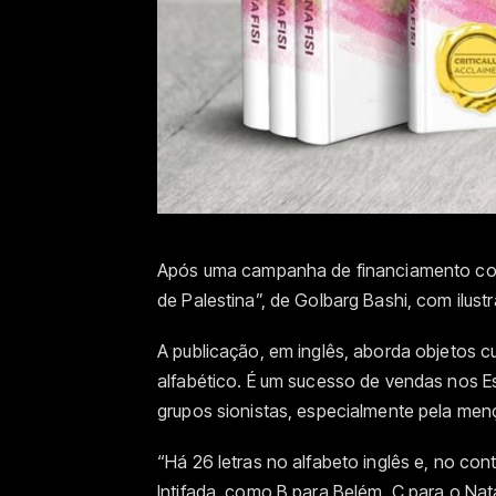
Após uma campanha de financiamento coleti
de Palestina”, de
Golbarg Bashi, com ilust
A publicação, em inglês, aborda
objetos cu
alfabético. É um sucesso de vendas nos E
grupos sionistas, especialmente pela mençã
“Há 26 letras no alfabeto inglês e, no cont
Intifada, como B para Belém, C para o Natal