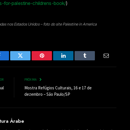
is-for-palestine-childrens-book/
)
das nos Estados Unidos – foto do site Palestine in America
Facebook
Twitter
Pinterest
LinkedIn
Tumblr
Email
IOR
PRÓXIMA
nal
Mostra Refúgios Culturais, 16 e 17 de
dezembro – São Paulo/SP
ltura Árabe