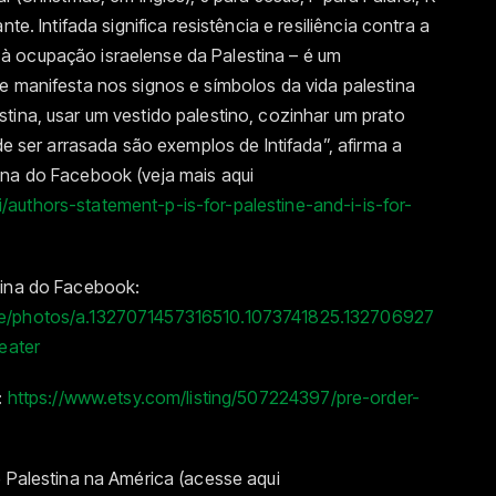
te. Intifada significa resistência e resiliência contra a
 ocupação israelense da Palestina – é um
e manifesta nos signos e símbolos da vida palestina
tina, usar um vestido palestino, cozinhar um prato
 de ser arrasada são exemplos de Intifada”, afirma a
ina do Facebook (veja mais aqui
authors-statement-p-is-for-palestine-and-i-is-for-
gina do Facebook:
ne/photos/a.1327071457316510.1073741825.132706927
eater
:
https://www.etsy.com/listing/507224397/pre-order-
e Palestina na América (acesse aqui