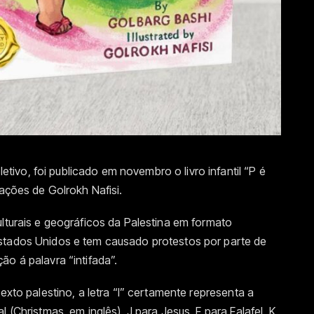
vo, foi publicado em novembro o livro infantil “P é
rações de Golrokh Nafisi.
lturais e geográficos da Palestina em formato
stados Unidos e tem causado protestos por parte de
o á palavra “intifada”.
exto palestino, a letra “I” certamente representa a
 (Christmas, em inglês), J para Jesus, F para Falafel, K