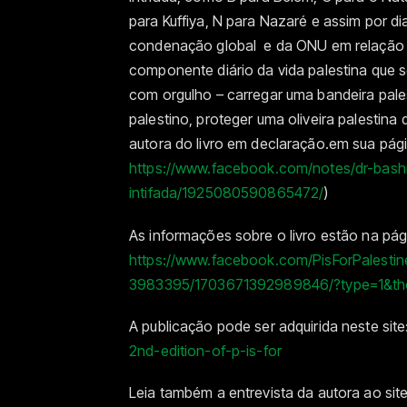
para Kuffiya, N para Nazaré e assim por dian
condenação global e da ONU em relação à
componente diário da vida palestina que s
com orgulho – carregar uma bandeira pales
palestino, proteger uma oliveira palestina
autora do livro em declaração.em sua pág
https://www.facebook.com/notes/dr-bashi/
intifada/1925080590865472/
)
As informações sobre o livro estão na pá
https://www.facebook.com/PisForPalesti
3983395/1703671392989846/?type=1&th
A publicação pode ser adquirida neste site
2nd-edition-of-p-is-for
Leia também a entrevista da autora ao sit