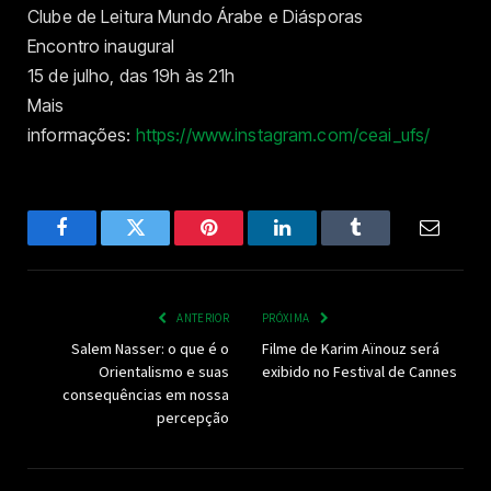
Clube de Leitura Mundo Árabe e Diásporas
Encontro inaugural
15 de julho, das 19h às 21h
Mais
informações:
https://www.instagram.com/ceai_ufs/
Facebook
Twitter
Pinterest
LinkedIn
Tumblr
Email
ANTERIOR
PRÓXIMA
Salem Nasser: o que é o
Filme de Karim Aïnouz será
Orientalismo e suas
exibido no Festival de Cannes
consequências em nossa
percepção