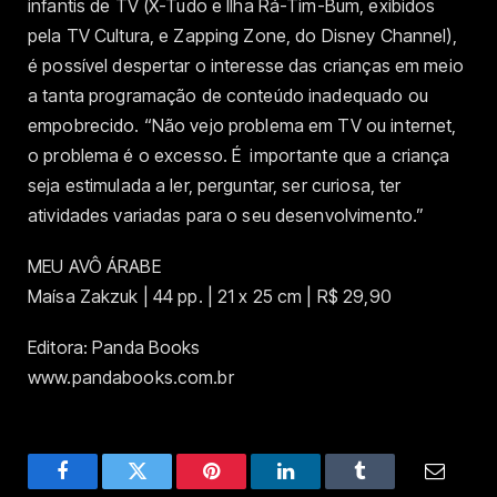
infantis de TV (X-Tudo e Ilha Rá-Tim-Bum, exibidos
pela TV Cultura, e Zapping Zone, do Disney Channel),
é possível despertar o interesse das crianças em meio
a tanta programação de conteúdo inadequado ou
empobrecido. “Não vejo problema em TV ou internet,
o problema é o excesso. É importante que a criança
seja estimulada a ler, perguntar, ser curiosa, ter
atividades variadas para o seu desenvolvimento.”
MEU AVÔ ÁRABE
Maísa Zakzuk | 44 pp. | 21 x 25 cm | R$ 29,90
Editora: Panda Books
www.pandabooks.com.br
Facebook
Twitter
Pinterest
LinkedIn
Tumblr
Email