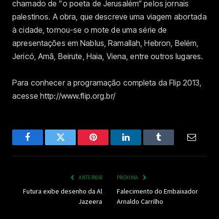
chamado de “o poeta de Jerusalém“ pelos jornais
palestinos. A obra, que descreve uma viagem abortada
à cidade, tornou-se o mote de uma série de
apresentações em Nablus, Ramallah, Hebron, Belém,
Jericó, Amã, Beirute, Haia, Viena, entre outros lugares.
Para conhecer a programação completa da Flip 2013,
acesse http://www.flip.org.br/
Facebook
Twitter
Pinterest
LinkedIn
Tumblr
Email
ANTERIOR
PRÓXIMA
Futura exibe desenho da Al
Falecimento do Embaixador
Jazeera
Arnaldo Carrilho