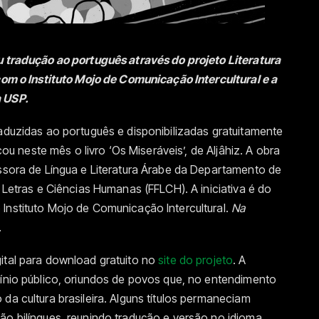
u tradução ao português através do projeto Literatura
 com o Instituto Mojo de Comunicação Intercultural e a
a USP.
raduzidas ao português e disponibilizadas gratuitamente
icou neste mês o livro ‘Os Miseráveis’, de Aljâhiz. A obra
essora de Língua e Literatura Árabe da Departamento de
, Letras e Ciências Humanas (FFLCH). A iniciativa é do
Instituto Mojo de Comunicação Intercultural.
Na
.
ital para download gratuito no
site do projeto
. A
mínio público, oriundos de povos que, no entendimento
da cultura brasileira. Alguns títulos permaneciam
ão bilíngues, reunindo tradução e versão no idioma