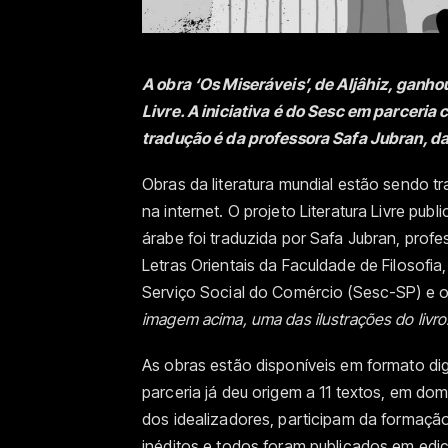
A obra ‘Os Miseráveis’, de Aljâhiz, ganho
Livre. A iniciativa é do Sesc em parceria
tradução é da professora Safa Jubran, d
Obras da literatura mundial estão sendo t
na internet. O projeto Literatura Livre publ
árabe foi traduzida por Safa Jubran, prof
Letras Orientais da Faculdade de Filosofia
Serviço Social do Comércio (Sesc-SP) e o 
imagem acima, uma das ilustrações do livro
As obras estão disponíveis em formato dig
parceria já deu origem a 11 textos, em do
dos idealizadores, participam da formação 
inéditos e todos foram publicados em ediç