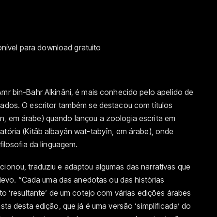
ível para download gratuito
Amr bin-Bahr Alkinâni, é mais conhecido pelo apelido de
hados. O escritor também se destacou com títulos
n, em árabe) quando lançou a zoologia escrita em
atória (Kitâb albayân wat-tabyîn, em árabe), onde
filosofia da linguagem.
cionou, traduziu e adaptou algumas das narrativas que
evo. “Cada uma das anedotas ou das histórias
xto ‘resultante’ de um cotejo com várias edições árabes
nsta desta edição, que já é uma versão ‘simplificada’ do