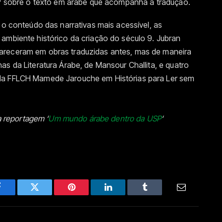
USP sobre o texto em árabe que acompanha a tradução.
 o conteúdo das narrativas mais acessível, as
ambiente histórico da criação do século 9. Jubran
areceram em obras traduzidas antes, mas de maneira
as da Literatura Árabe, de Mansour Challita, e quatro
 da FFLCH Mamede Jarouche em Histórias para Ler sem
a reportagem ‘
Um mundo árabe dentro da USP
‘
Facebook
Twitter
Pinterest
LinkedIn
Tumblr
Email