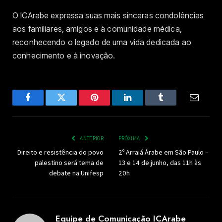
O ICArabe expressa suas mais sinceras condolências
aos familiares, amigos e à comunidade médica,
reconhecendo o legado de uma vida dedicada ao
conhecimento e à inovação.
Facebook
Twitter
Pinterest
LinkedIn
Tumblr
Email
ANTERIOR
PRÓXIMA
Direito e resistência do povo
2º Arraiá Árabe em São Paulo –
palestino será tema de
13 e 14 de junho, das 11h às
debate na Unifesp
20h
Equipe de Comunicação ICArabe