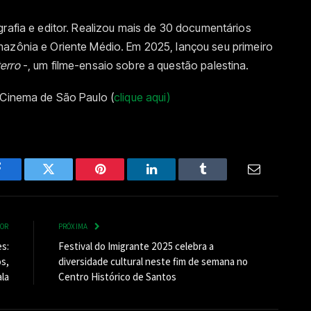
ografia e editor. Realizou mais de 30 documentários
mazônia e Oriente Médio. Em 2025, lançou seu primeiro
erro
-, um filme-ensaio sobre a questão palestina.
 Cinema de São Paulo (
clique aqui)
Facebook
Twitter
Pinterest
LinkedIn
Tumblr
Email
IOR
PRÓXIMA
s:
Festival do Imigrante 2025 celebra a
os,
diversidade cultural neste fim de semana no
ala
Centro Histórico de Santos