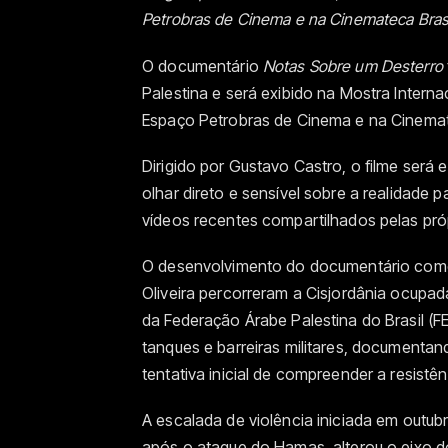
Petrobras de Cinema e na Cinemateca Brasile
O documentário
Notas Sobre um Desterro
Palestina e será exibido na Mostra Inter
Espaço Petrobras de Cinema e na Cinemate
Dirigido por Gustavo Castro, o filme será 
olhar direto e sensível sobre a realidade p
vídeos recentes compartilhados pelas próp
O desenvolvimento do documentário come
Oliveira percorreram a Cisjordânia ocupad
da Federação Árabe Palestina do Brasil (F
tanques e barreiras militares, documenta
tentativa inicial de compreender a resistênc
A escalada de violência iniciada em out
após o ataque do Hamas, alterou o eixo d