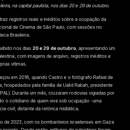
ira, na capital paulista, nos dias 20 e 29 de outubro.
traz registros reais e inéditos sobre a ocupação da
nacional de Cinema de São Paulo, com sessões no
ca Brasileira.
exibido nos dias
20 e 29 de outubro
, apresentando um
alestina, com imagens de arquivo, registros inéditos e
rias vítimas.
çou em 2018, quando Castro e o fotógrafo Rafael de
a, hospedados pela família de Ualid Rabah, presidente
EPAL). Durante um mês, cruzaram rodovias vigiadas por
ndo o cotidiano de quem vive sob ocupação -uma
ia civil, distante da retórica midiática.
ubro de 2023, com os bombardeios israelenses em Gaza
o projeto. Desde então, milhares de palestinos foram