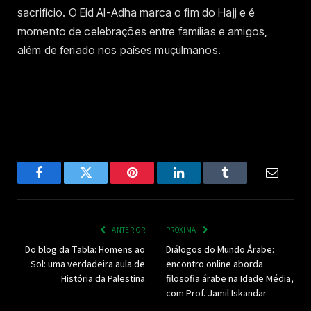
sacrifício. O Eid Al-Adha marca o fim do Hajj e é
momento de celebrações entre famílias e amigos,
além de feriado nos países muçulmanos.
Facebook
Twitter
Pinterest
LinkedIn
Tumblr
Email
ANTERIOR
PRÓXIMA
Do blog da Tabla: Homens ao
Diálogos do Mundo Árabe:
Sol: uma verdadeira aula de
encontro online aborda
História da Palestina
filosofia árabe na Idade Média,
com Prof. Jamil Iskandar