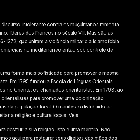
 O discurso intolerante contra os muçulmanos remonta
o, líderes dos Francos no século VIII. Mas são as
-1272) que uniram a violência militar e a islamofobia
s comerciais no mediterrâneo então sob controle de
u uma forma mais sofisticada para promover a mesma
ista. Em 1795 fundou a Escola de Línguas Orientais
os no Oriente, os chamados orientalistas. Em 1798, ao
60 orientalistas para promover uma colonização
ias da população local. O manifesto distribuído ao
r a religião e cultura locais. Veja:
ra destruir a sua religião. Isto é uma mentira. Não
emos aqui para restaurar seus direitos das mãos dos