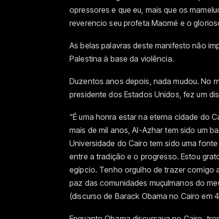
opressores e que eu, mais que os mameluc
reverencio seu profeta Maomé e o glorios
As belas palavras deste manifesto não im
Palestina à base da violência.
Duzentos anos depois, nada mudou. No mes
presidente dos Estados Unidos, fez um disc
“É uma honra estar na eterna cidade do Cai
mais de mil anos, Al-Azhar tem sido um ba
Universidade do Cairo tem sido uma fonte
entre a tradição e o progresso. Estou grat
egípcio. Tenho orgulho de trazer comig
paz das comunidades muçulmanos do meu 
(discurso de Barack Obama no Cairo em 4
Enquanto Obama discursava no Cairo, tro