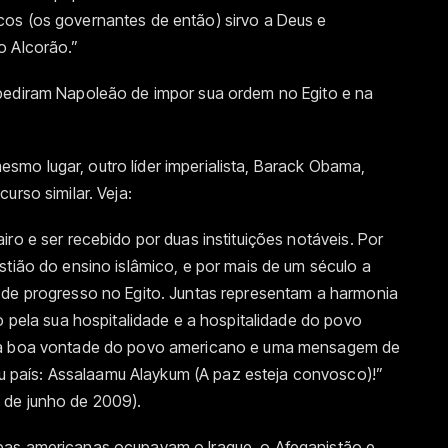
os (os governantes de então) sirvo a Deus e
o Alcorão.”
pediram Napoleão de impor sua ordem no Egito e na
mo lugar, outro líder imperialista, Barack Obama,
urso similar. Veja:
ro e ser recebido por duas instituições notáveis. Por
stião do ensino islâmico, e por mais de um século a
 de progresso no Egito. Juntas representam a harmonia
o pela sua hospitalidade e a hospitalidade do povo
o a boa vontade do povo americano e uma mensagem de
país: Assalaamu Alaykum (A paz esteja convosco)!”
 de junho de 2009).
pas americanas ocupavam o Iraque, o Afeganistão e