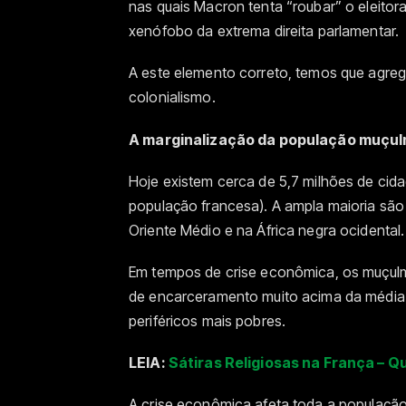
nas quais Macron tenta “roubar” o eleitor
xenófobo da extrema direita parlamentar.
A este elemento correto, temos que agrega
colonialismo.
A marginalização da população muçu
Hoje existem cerca de 5,7 milhões de ci
população francesa). A ampla maioria são
Oriente Médio e na África negra ocidental.
Em tempos de crise econômica, os muçul
de encarceramento muito acima da média 
periféricos mais pobres.
LEIA:
Sátiras Religiosas na França – Qu
A crise econômica afeta toda a populaçã