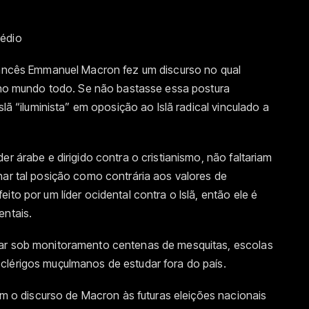
Médio
francês Emmanuel Macron fez um discurso no qual
e no mundo todo. Se não bastasse essa postura
slã “iluminista” em oposição ao Islã radical vinculado a
er árabe e dirigido contra o cristianismo, não faltariam
nar tal posição como contrária aos valores de
ito por um líder ocidental contra o Islã, então ele é
entais.
car sob monitoramento centenas de mesquitas, escolas
clérigos muçulmanos de estudar fora do país.
uem o discurso de Macron às futuras eleições nacionais