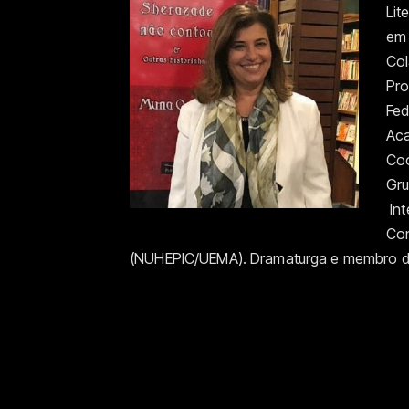
Lit
em 
Col
Pro
Fed
Aca
Coo
Gru
Int
Con
(NUHEPIC/UEMA). Dramaturga e membro da 