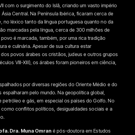
 VII com o surgimento do Islã, criando um vasto império
 Ásia Central. Na Península Ibérica, ficaram cerca de
e, no léxico tanto da língua portuguesa quanto no da
são marcadas pela língua, cerca de 300 milhões de
e povo é marcada, também, por uma rica tradição
tura e culinária. Apesar de sua cultura estar
 dos povos árabes os cristãos, judeus e outros grupos
éculos VIII-XIII), os árabes foram pioneiros em ciência,
espalhados por diversas regiões do Oriente Médio e do
s espalharam pelo mundo. Na geopolítica global,
 petróleo e gás, em especial os países do Golfo. No
como conflitos políticos, desigualdades sociais e a
o.
ofa. Dra. Muna Omran
é pós-doutora em Estudos