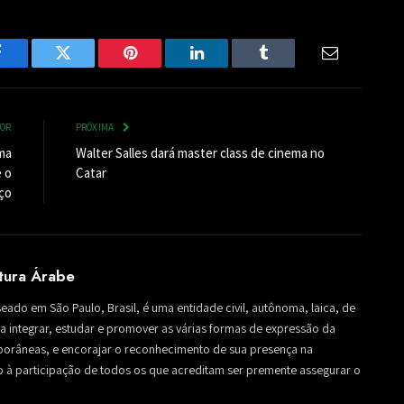
Facebook
Twitter
Pinterest
LinkedIn
Tumblr
Email
IOR
PRÓXIMA
ma
Walter Salles dará master class de cinema no
 o
Catar
ço
ltura Árabe
seado em São Paulo, Brasil, é uma entidade civil, autônoma, laica, de
sa a integrar, estudar e promover as várias formas de expressão da
mporâneas, e encorajar o reconhecimento de sua presença na
to à participação de todos os que acreditam ser premente assegurar o