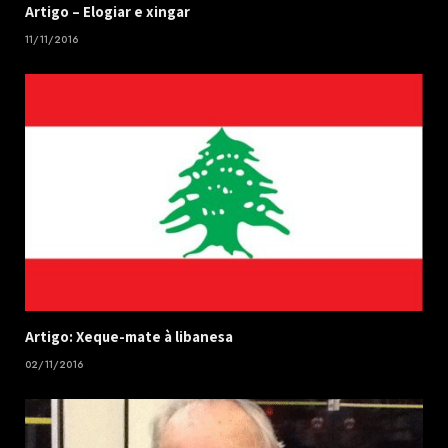
​Artigo – ​Elogiar e xingar
11/11/2016
Artigo: Xeque-mate à libanesa
02/11/2016