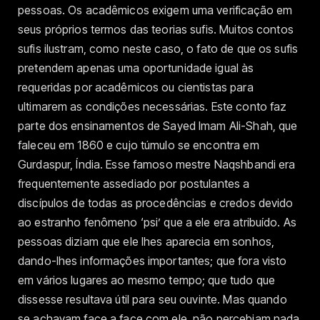
pessoas. Os acadêmicos exigem uma verificação em
seus próprios termos das teorias sufis. Muitos contos
sufis ilustram, como neste caso, o fato de que os sufis
pretendem apenas uma oportunidade igual às
requeridas por acadêmicos ou cientistas para
ultimarem as condições necessárias. Este conto faz
parte dos ensinamentos de Sayed Imam Ali-Shah, que
faleceu em 1860 e cujo túmulo se encontra em
Gurdaspur, Índia. Esse famoso mestre Naqshbandi era
frequentemente assediado por postulantes a
discípulos de todas as procedências e credos devido
ao estranho fenômeno ‘psi’ que a ele era atribuído. As
pessoas diziam que ele lhes aparecia em sonhos,
dando-lhes informações importantes; que fora visto
em vários lugares ao mesmo tempo; que tudo que
dissesse resultava útil para seu ouvinte. Mas quando
se achavam face a face com ele, não percebiam nada