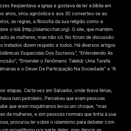
ezes freqüentava a igreja e gostava de ler a bíblia em
cos anos, virou agnóstica e aos 30 converteu-se ao
tos, as regras, a filosofia da sua religião como a
e o Islã (http://islamicchat.org). O site, que mantém
tado às mulheres, mas não só. No fórum de discussão
 tratados dizem respeito a todos. Há diversos artigos
s Islâmicas Esquecidas Dos Escravos”, “Entendendo As
ircuncisão”, “Entender o Fenômeno Talebã: Uma Tarefa
ulmanas e o Dever De Participação Na Sociedade” e “A
r etapas. Certa vez em Salvador, onde tirava férias,
lhava num petroleiro. Percebeu que eram pessoas
soube que eram muçulmanos levou um choque, “mas
s de mulheres, e sim pessoas normais que tinha à sua
osa, procurou ler sobre o islamismo para debater com
 um proselitismo por parte deles, mas depois as