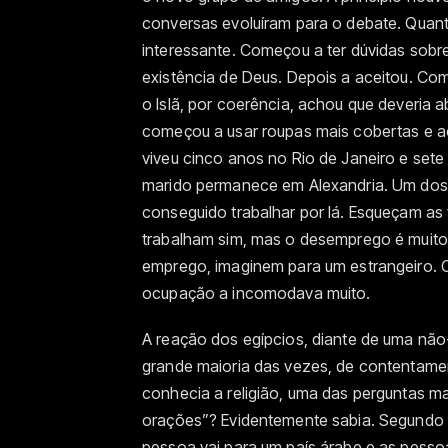
conversas evoluíram para o debate. Quant
interessante. Começou a ter dúvidas sobr
existência de Deus. Depois a aceitou. Com
o Islã, por coerência, achou que deveria ab
começou a usar roupas mais cobertas e 
viveu cinco anos no Rio de Janeiro e sete 
marido permanece em Alexandria. Um dos mo
conseguido trabalhar por lá. Esqueçam as
trabalham sim, mas o desemprego é muito 
emprego, imaginem para um estrangeiro. 
ocupação a incomodava muito.
A reação dos egípcios, diante de uma nã
grande maioria das vezes, de contentame
conhecia a religião, uma das perguntas m
orações”? Evidentemente sabia. Segundo el
pessoa vai para um país árabe e as pess