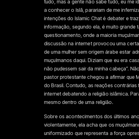
tudo, mas a gente não sabe tudo, eu me i
a conhecer o Islã, parariam de me inferni
intenções do Islamic Chat é debater e traz
informação, segundo ela, é muito grande 
questionamento, onde a maioria muçulmana
discussão na internet provocou uma certa
de uma mulher sem origem árabe estar ad
muçulmanos daqui. Diziam que eu era casa
não pudessem sair da minha cabeça”. Nã
pastor protestante chegou a afirmar que M
do Brasil. Contudo, as reações contrárias 
internet debatendo a religião islâmica. P
mesmo dentro de uma religião.
Sobre os acontecimentos dos últimos an
violentamente, ela acha que os muçulmanos
uniformizado que representa a força opres