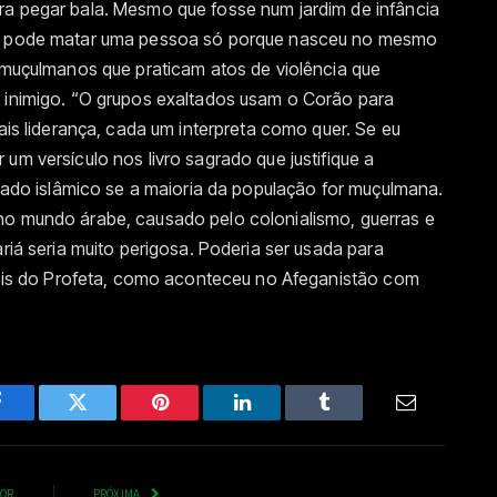
ra pegar bala. Mesmo que fosse num jardim de infância
 se pode matar uma pessoa só porque nasceu no mesmo
s muçulmanos que praticam atos de violência que
o inimigo. “O grupos exaltados usam o Corão para
mais liderança, cada um interpreta como quer. Se eu
um versículo nos livro sagrado que justifique a
stado islâmico se a maioria da população for muçulmana.
no mundo árabe, causado pelo colonialismo, guerras e
ariá seria muito perigosa. Poderia ser usada para
 leis do Profeta, como aconteceu no Afeganistão com
Facebook
Twitter
Pinterest
LinkedIn
Tumblr
Email
IOR
PRÓXIMA