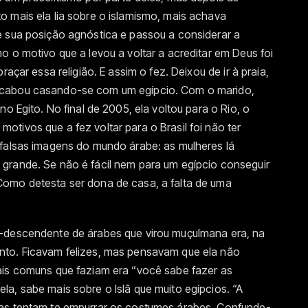
o mais ela lia sobre o islamismo, mais achava
e sua posição agnóstica e passou a considerar a
o o motivo que a levou a voltar a acreditar em Deus foi
raçar essa religião. E assim o fez. Deixou de ir à praia,
acabou casando-se com um egípcio. Com o marido,
no Egito. No final de 2005, ela voltou para o Rio, o
tivos que a fez voltar para o Brasil foi não ter
 falsas imagens do mundo árabe: as mulheres lá
grande. Se não é fácil nem para um egípcio conseguir
Como detesta ser dona de casa, a falta de uma
o-descendente de árabes que virou muçulmana era, na
nto. Ficavam felizes, mas pensavam que ela não
ais comuns que faziam era “você sabe fazer as
a, sabe mais sobre o Islã que muito egípcios. “A
oas tentam te empurrar os costumes árabes. Confunde-