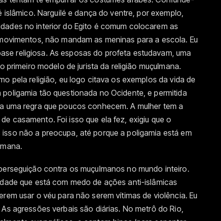
é islâmico. Narguilé e dança do ventre, por exemplo,
idades no interior do Egito é comum colocarem as
s movimentos, não mandam as meninas para a escola. Eu
se religiosa. As esposas do profeta estudavam, uma
 o primeiro modelo de jurista da religião muçulmana.
mo pela religião, eu logo citava os exemplos da vida de
 poligamia tão questionada no Ocidente, e permitida
ara uma regra que poucos conhecem. A mulher tem a
e casamento. Foi isso que ela fez, exigiu que o
isso não a preocupa, até porque a poligamia está em
ulmana.
 perseguição contra os muçulmanos no mundo inteiro.
nidade que está com medo de ações anti-islâmicas
erem usar o véu para não serem vítimas de violência. Eu
 As agressões verbais são diárias. No metrô do Rio,