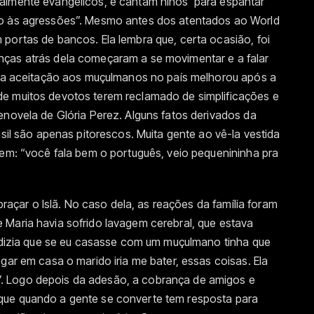
almente evangélicos, e cantam hinos ‘para espantar
do às agressões”. Mesmo antes dos atentados ao World
portas de bancos. Ela lembra que, certa ocasião, foi
nças atrás dela começaram a se movimentar e a falar
a, a aceitação aos muçulmanos no país melhorou após a
e muitos devotos terem reclamado de simplificações e
enovela de Glória Perez. Alguns fatos derivados da
asil são apenas pitorescos. Muita gente ao vê-la vestida
zem: “você fala bem o português, veio pequenininha pra
abraçar o Islã. No caso dela, as reações da família foram
 Maria havia sofrido lavagem cerebral, que estava
a dizia que se eu casasse com um muçulmano tinha que
gar em casa o marido iria me bater, essas coisas. Ela
. Logo depois da adesão, a cobrança de amigos e
que quando a gente se converte tem resposta para