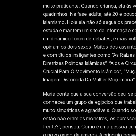
muito praticante. Quando criança, ela às v
quadrinhos. Na fase adulta, até 20 e pou
islamismo. Hoje ela não só segue os precei
estuda e mantém um site de informação sobr
um dinâmico fórum de debates, é mais vol
opinam os dois sexos. Muitos dos assuntos
e com títulos instigantes como “As Raíze
Diretrizes Políticas Islâmicas”, “Aids e C
Crucial Para O Movimento Islâmico”, “Muç
Imagem Distorcida Da Mulher Muçulmana”.
Maria conta que a sua conversão deu-se po
conheceu um grupo de egípcios que traba
muito simpáticas e agradáveis. Quando 
então não eram os monstros, os opressore
frente?”, pensou. Como é uma pessoa curi
o novo grupo de amigos. A princípio houve