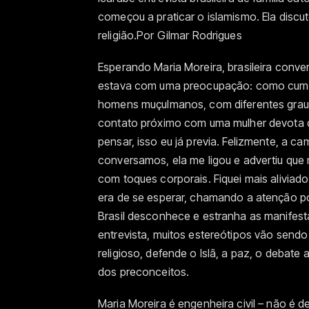
começou a praticar o islamismo. Ela discu
religião.Por Gilmar Rodrigues
Esperando Maria Moreira, brasileira convert
estava com uma preocupação: como cumpr
homens muçulmanos, com diferentes graus
contato próximo com uma mulher devota d
pensar, isso eu já previa. Felizmente, a c
conversamos, ela me ligou e advertiu q
com toques corporais. Fiquei mais aliviad
era de se esperar, chamando a atenção po
Brasil desconhece e estranha as manifest
entrevista, muitos estereótipos vão sendo
religioso, defende o Islã, a paz, o debat
dos preconceitos.
Maria Moreira é engenheira civil – não é 