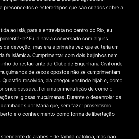
te preconceitos e estereótipos que são criados sobre a
ida ao islã, para a entrevista no centro do Rio, eu
imentá-la? Eu já havia conversado com alguns
 de devoção, mas era a primeira vez que eu teria um
a fé islâmica. Cumprimentar com dois beijinhos nem
aminho do restaurante do Clube de Engenharia Civil onde
ue muçulmanos de sexos opostos não se cumprimentam
o. Questão resolvida, ela chegou vestindo hijab e, como
r onde passava. Foi uma primeira lição de como o
ações religiosas muçulmanas. Durante o desenrolar da
 derrubados por Maria que, sem fazer proselitismo
e aberto e o conhecimento como forma de libertação
descendente de árabes – de família católica, mas não