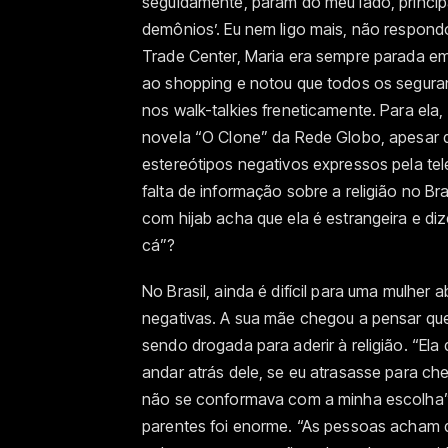
seguidamente, param do meu lado, princip
demônios’. Eu nem ligo mais, não respon
Trade Center, Maria era sempre parada em 
ao shopping e notou que todos os segura
nos walk-talkies freneticamente. Para el
novela “O Clone” da Rede Globo, apesar d
estereótipos negativos expressos pela tel
falta de informação sobre a religião no Br
com hijab acha que ela é estrangeira e di
cá”?
No Brasil, ainda é difícil para uma mulher 
negativas. A sua mãe chegou a pensar que
sendo drogada para aderir à religião. “El
andar atrás dele, se eu atrasasse para che
não se conformava com a minha escolha”
parentes foi enorme. “As pessoas acham 