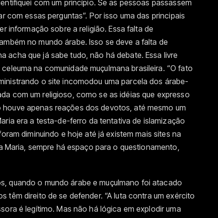
dentifiquei com um princípio. Se as pessoas passassem
zar com essas perguntas”. Por isso uma das principais
er informação sobre a religião. Essa falta de
também no mundo árabe. Isso se deve a falta de
 acha que já sabe tudo, não há debate. Essa livre
 celeuma na comunidade muçulmana brasileira. “O fato
ministrando o site incomodou uma parcela dos árabe-
da com um religioso, como se as idéias que expresso
o houve apenas reações dos devotos, até mesmo um
aria era a testa-de-ferro da tentativa de islamização
foram diminuindo e hoje até já existem mais sites na
ara Maria, sempre há espaço para o questionamento,
os, quando o mundo árabe e muçulmano foi atacado
 têm direito de se defender. “A luta contra um exército
sora é legítimo. Mas não há lógica em explodir uma