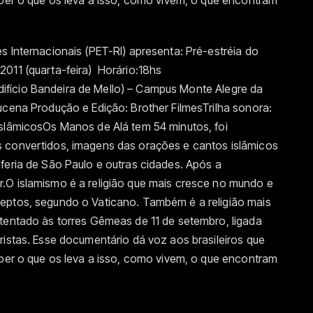
aber o que os leva a isso, como vivem, o que encontram
 Internacionais (PET-RI) apresenta: Pré-estréia do
gosto de 2011 (quarta-feira) Horário:18hs
ício Bandeira de Mello) – Campus Monte Alegre da
ucena Produção e Edição: Brother FilmesTrilha sonora:
islâmicosOs Manos de Alá tem 54 minutos, foi
 convertidos, imagens das orações e cantos islâmicos
feria de São Paulo e outras cidades. Após a
.O islamismo é a religião que mais cresce no mundo e
eptos, segundo o Vaticano. Também é a religião mais
atentado às torres Gêmeas de 11 de setembro, ligada
ristas. Esse documentário dá voz aos brasileiros que
aber o que os leva a isso, como vivem, o que encontram