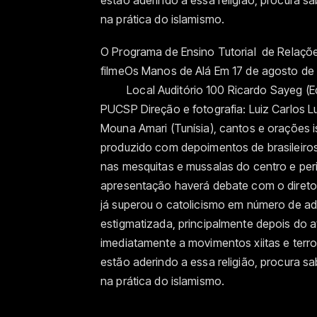
estão aderindo a essa religião, procura s
na prática do islamismo.
O Programa de Ensino Tutorial de Relações
filmeOs Manos de Alá Em 17 de a
Local Auditório 100 Ricardo Sayeg (Edif
PUCSP Direção e fotografia: Luiz Carlos L
Mouna Amari (Tunísia), cantos e orações 
produzido com depoimentos de brasileiros
nas mesquitas e mussalas do centro e peri
apresentação haverá debate com o diretor
já superou o catolicismo em número de ad
estigmatizada, principalmente depois do 
imediatamente a movimentos xiitas e terro
estão aderindo a essa religião, procura s
na prática do islamismo.