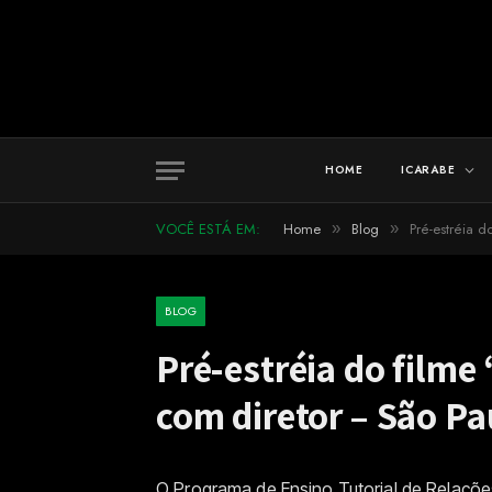
HOME
ICARABE
VOCÊ ESTÁ EM:
Home
Blog
Pré-estréia 
»
»
BLOG
Pré-estréia do filme
com diretor – São Pa
O Programa de Ensino Tutorial de Relaçõe