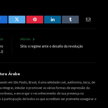
Facebook
Twitter
Pinterest
LinkedIn
Tumblr
Email
IOR
PRÓXIMA
iro
Síria: o regime ante o desafio da revolução
J)
ltura Árabe
seado em São Paulo, Brasil, é uma entidade civil, autônoma, laica, de
sa a integrar, estudar e promover as várias formas de expressão da
mporâneas, e encorajar o reconhecimento de sua presença na
to à participação de todos os que acreditam ser premente assegurar o