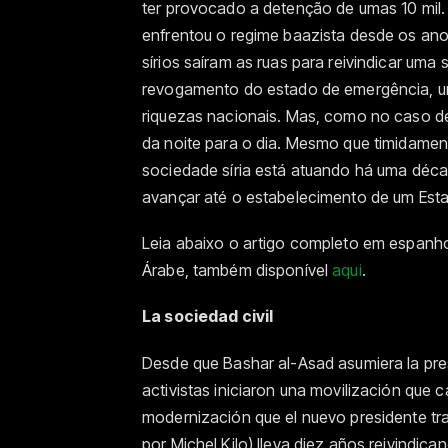
ter provocado a detenção de umas 10 mil. 
enfrentou o regime baazista desde os ano
sírios saíram as ruas para reivindicar uma
revogamento do estado de emergência, uma 
riquezas nacionais. Mas, como no caso de 
da noite para o dia. Mesmo que timidament
sociedade síria está atuando há uma décad
avançar até o estabelecimento de um Est
Leia abaixo o artigo completo em espanhol
Árabe, também disponível
aqui
.
La sociedad civil
Desde que Bashar al-Asad asumiera la presi
activistas iniciaron una movilización que
modernización que el nuevo presidente traj
por Michel Kilo) lleva diez años reivindican