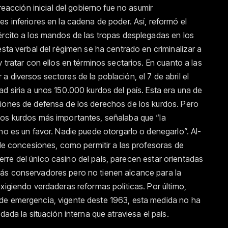
 reacción inicial del gobierno fue no asumir
s inferiores en la cadena de poder. Así, reformó el
ército a los mandos de las tropas desplegadas en los
esta verbal del régimen se ha centrado en criminalizar a
 tratar con ellos en términos sectarios. En cuanto a las
 diversos sectores de la población, el 7 de abril el
d siria a unos 150.000 kurdos del país. Esta era una de
ciones de defensa de los derechos de los kurdos. Pero
pos kurdos más importantes, señalaba que “la
no es un favor. Nadie puede otorgarlo o denegarlo”. Al-
 de concesiones, como permitir a las profesoras de
 cierre del único casino del país, parecen estar orientadas
ás conservadores pero no tienen alcance para la
xigiendo verdaderas reformas políticas. Por último,
de emergencia, vigente deste 1963, esta medida no ha
dada la situación interna que atraviesa el país.