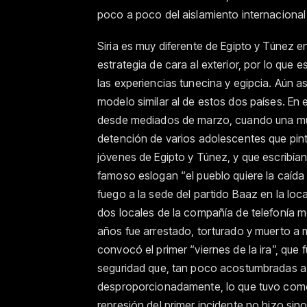
poco a poco del aislamiento internaciona
Siria es muy diferente de Egipto y Túnez en
estrategia de cara al exterior, por lo que
las experiencias tunecina y egipcia. Aún así
modelo similar al de estos dos países. En 
desde mediados de marzo, cuando una mult
detención de varios adolescentes que pint
jóvenes de Egipto y Túnez, y que escribían
famoso eslogan “el pueblo quiere la caída 
fuego a la sede del partido Baaz en la lo
dos locales de la compañía de telefonía mó
años fue arrestado, torturado y muerto a m
convocó el primer “viernes de la ira”, que
seguridad que, tan poco acostumbradas a l
desproporcionadamente, lo que tuvo como
represión del primer incidente no hizo sin