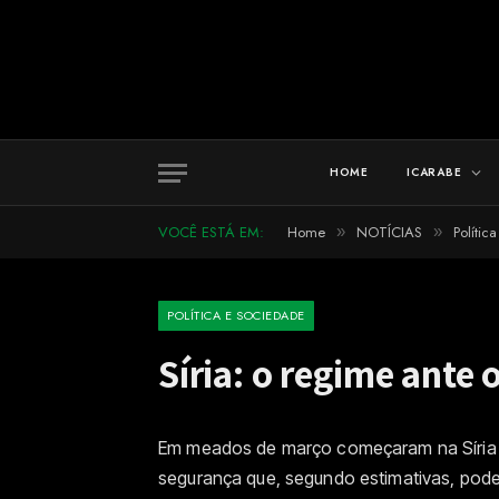
HOME
ICARABE
VOCÊ ESTÁ EM:
Home
NOTÍCIAS
Polític
»
»
POLÍTICA E SOCIEDADE
Síria: o regime ante 
Em meados de março começaram na Síria o
segurança que, segundo estimativas, podem