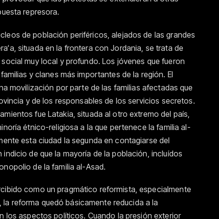
puesta represora.
leos de población periféricos, alejados de las grandes
‘a, situada en la frontera con Jordania, se trata de
 social muy local y profundo. Los jóvenes que fueron
familias y clanes más importantes de la región. El
una movilización por parte de las familias afectadas que
rovincia y de los responsables de los servicios secretos.
mientos fue Latakia, situada al otro extremo del país,
noría étnico-religiosa a la que pertenece la familia al-
amente esta ciudad la segunda en contagiarse del
indicio de que la mayoría de la población, incluídos
nopolio de la familia al-Asad.
rcibido como un pragmático reformista, especialmente
 la reforma quedó básicamente reducida a la
n los aspectos políticos. Cuando la presión exterior