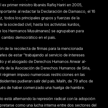
l ex primer ministro libanés Rafiq Hariri en 2005,
mportante al redactar la Declaración de Damasco, el 16
, todos los principales grupos y fuerzas de la
la sociedad civil, hasta los activistas kurdos,
 de los Hermanos Musulmanes) se agrupaban para
n cambio democrático en el país.
ión de la recolecta de firmas para la mencionada
les de estar “trabajando al servicio de intereses
Kilo y el abogado de Derechos Humanos Anwar al-
jefe de la Asociación de Derechos Humanos de Siria,
el régimen impuso numerosas restricciones en las
disidentes pudieran salir del país. Malih, de 79 años de
spués de haber comenzado una huelga de hambre.
rio está alternando la represión radical con la adopción
rpretarse como una lucha interna entre dos sectores del