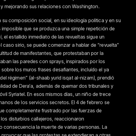
l y mejorando sus relaciones con Washington.
 su composición social, en su ideología política y en su
 es imposible que se produzca una simple repetición de
, el estallido inmediato de las revueltas sigue un
el caso sirio, se puede comenzar a hablar de “revuelta”
itud de manifestantes, que protestaban por la
aban las paredes con sprays, inspirados por los
 sobre los muros frases desafiantes, incluído el ya
del régimen” (al-shaab yurid isqat al-nizam), prendió
calidad de Dera‘a, además de quemar dos tribunales y
vil Syriatel. En esos mismos días, un niño de trece
anos de los servicios secretos. El 4 de febrero se
 fue completamente frustrado por las fuerzas de
os disturbios callejeros, reaccionaron
 consecuencia la muerte de varias personas. La
o provocar que las protestas se extendieran a otras