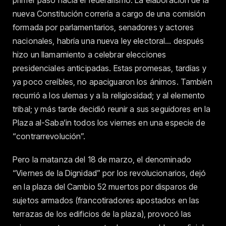
primer paso hacia el federalismo. La elaboración de la
nueva Constitución correría a cargo de una comisión
formada por parlamentarios, senadores y actores
nacionales, habría una nueva ley electoral… después
hizo un llamamiento a celebrar elecciones
presidenciales anticipadas. Estas promesas, tardías y
ya poco creíbles, no apaciguaron los ánimos. También
recurrió a los ulemas y a la religiosidad; y al elemento
tribal; y más tarde decidió reunir a sus seguidores en la
Plaza al-Saba‘in todos los viernes en una especie de
“contrarrevolución”.
Pero la matanza del 18 de marzo, el denominado
“Viernes de la Dignidad” por los revolucionarios, dejó
en la plaza del Cambio 52 muertos por disparos de
sujetos armados (francotiradores apostados en las
terrazas de los edificios de la plaza), provocó las