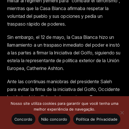
militar al régimen yemení para “combatir el terrorismo”,
mientras que la Casa Blanca afirmaba respetar la
voluntad del pueblo y sus opciones y pedía un
traspaso rápido de poderes.
Sin embargo, el 12 de mayo, la Casa Blanca hizo un
llamamiento a un traspaso inmediato del poder e instó
a las partes a firmar la Iniciativa del Golfo, siguiendo su
estela la representante de política exterior de la Unión
Europea, Catherine Ashton.
Ante las continuas maniobras del presidente Saleh
para evitar la firma de la iniciativa del Golfo, Occidente
ha ido también dilatando las presiones. Tampoco
Nosso site utiliza cookies para garantir que você tenha uma
Washington se ha mostrado entusiasta del anuncio de
melhor experiência de navegação.
los revolucionarios de las plazas del Cambio y de la
Concordo
Não concordo
Política de Privacidade
Libertad de crear un consejo presidencial transitorio.
Asimismo, el anuncio unilateral de que EEUU, a través