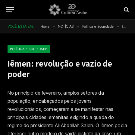
VOCÊ ESTÁ EM:
Home
NOTÍCIAS
Política e Sociedade
Iêmen: revolução e vazio de poder
»
»
»
POLÍTICA E SOCIEDADE
Iêmen: revolução e vazio de
poder
No princípio de fevereiro, amplos setores da
população, encabeçados pelos jovens
revolucionários, começaram a se manifestar nas
principais cidades iemenitas exigindo a queda do
regime do presidente Ali Abdallah Saleh. O Iêmen podia
oferecer outro modelo de saída distinta da crise, um