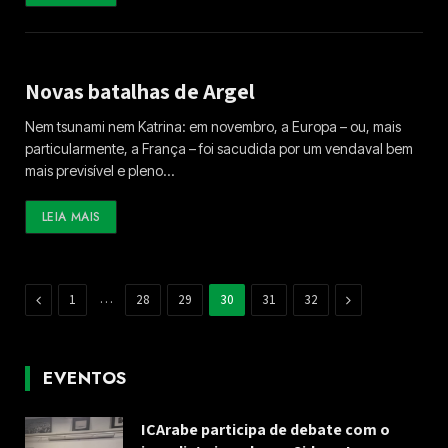
Novas batalhas de Argel
Nem tsunami nem Katrina: em novembro, a Europa – ou, mais
particularmente, a França – foi sacudida por um vendaval bem
mais previsível e pleno…
LEIA MAIS
Previous
…
Next
1
28
29
30
31
32
EVENTOS
ICArabe participa de debate com o