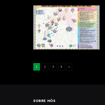
Next
1
2
3
4
SOBRE NÓS