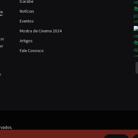
Icarabe
Notícias
Eventos
Mostra de Cinema 2024
ter
Artigos
ver
Fale Conosco
e
rvados.
 autores e estão disponíveis ao público sob a Licença Creative Commons. Alguns dir