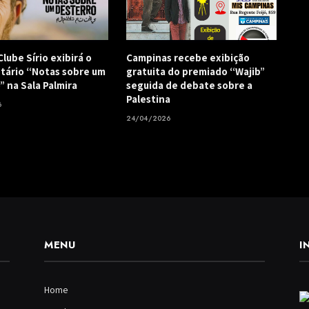
lube Sírio exibirá o
Campinas recebe exibição
ário “Notas sobre um
gratuita do premiado “Wajib”
” na Sala Palmira
seguida de debate sobre a
Palestina
6
24/04/2026
MENU
I
Home