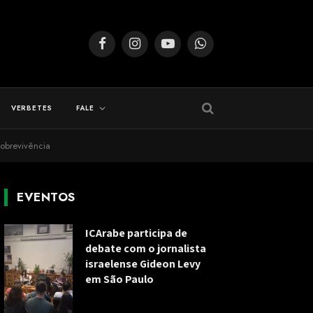
Facebook
Instagram
YouTube
WhatsApp
VERBETES
FALE
sobrevivência
EVENTOS
ICArabe participa de
debate com o jornalista
israelense Gideon Levy
em São Paulo