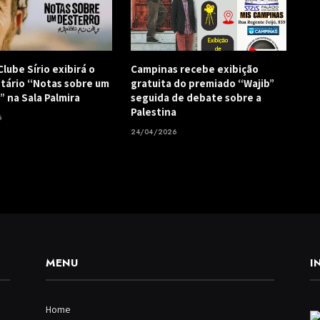
lube Sírio exibirá o
Campinas recebe exibição
ário “Notas sobre um
gratuita do premiado “Wajib”
” na Sala Palmira
seguida de debate sobre a
Palestina
6
24/04/2026
MENU
I
Home