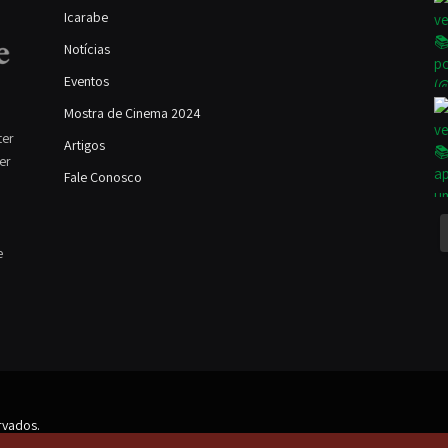
Icarabe
Notícias
Eventos
Mostra de Cinema 2024
ter
Artigos
ver
Fale Conosco
e
rvados.
 autores e estão disponíveis ao público sob a Licença Creative Commons. Alguns dir