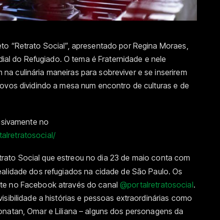
to “Retrato Social”, apresentado por Regina Moraes,
ndial do Refugiado. O tema é Fraternidade e nele
a culinária maneiras para sobreviver e se inserirem
povos dividindo a mesa num encontro de culturas e de
lusivamente no
lretratosocial/
ato Social que estreou no dia 23 de maio conta com
ealidade dos refugiados na cidade de São Paulo. Os
nte no Facebook através do canal
@portalretratosocial
.
isibilidade a histórias e pessoas extraordinárias como
onatan, Omar e Liliana – alguns dos personagens da