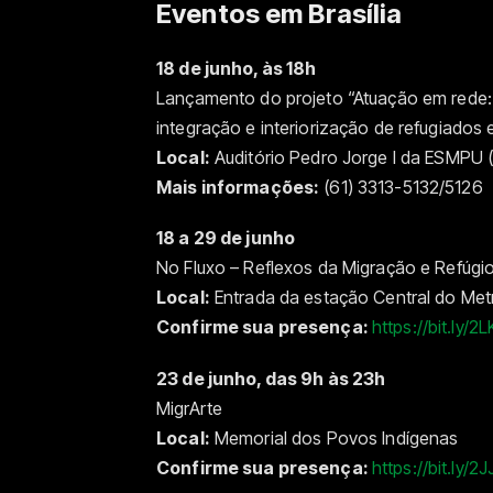
Eventos em Brasília
18 de junho, às 18h
Lançamento do projeto “Atuação em rede:
integração e interiorização de refugiados 
Local:
Auditório Pedro Jorge I da ESMPU (S
Mais informações:
(61) 3313-5132/5126
18 a 29 de junho
No Fluxo – Reflexos da Migração e Refúgio
Local:
Entrada da estação Central do Met
Confirme sua presença:
https://bit.ly/2
23 de junho, das 9h às 23h
MigrArte
Local:
Memorial dos Povos Indígenas
Confirme sua presença:
https://bit.ly/