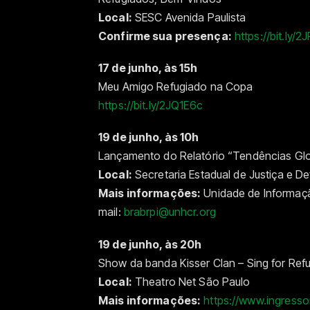
Local:
SESC Avenida Paulista
Confirme sua presença:
https://bit.ly/2
17 de junho, às 15h
Meu Amigo Refugiado na Copa
https://bit.ly/2JQ1E6c
19 de junho, às 10h
Lançamento do Relatório “Tendências Gl
Local:
Secretaria Estadual de Justiça e D
Mais informações:
Unidade de Informaçã
mail:
brabrpi@unhcr.org
19 de junho, às 20h
Show da banda Kisser Clan – Sing for Ref
Local:
Theatro Net São Paulo
Mais informações:
https://www.ingress