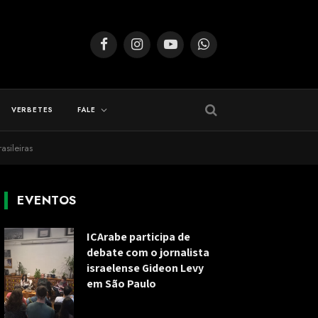
Facebook
Instagram
YouTube
WhatsApp
VERBETES
FALE
sileiras
EVENTOS
ICArabe participa de
debate com o jornalista
israelense Gideon Levy
em São Paulo