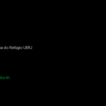
na do Refúgio UERJ
2xRbe4h