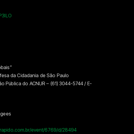
JP3ILO
obais”
efesa da Cidadania de São Paulo
o Pública do ACNUR – (61) 3044-5744 / E-
ugees
orapido.com.br/event/6769/d/28494