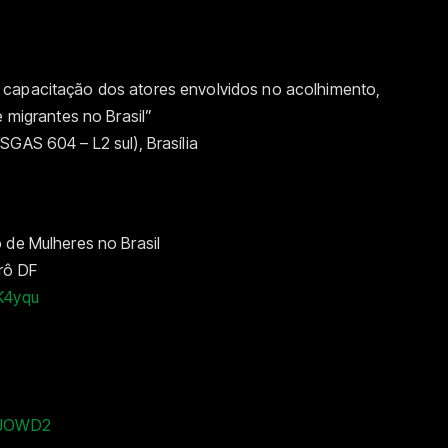
 capacitação dos atores envolvidos no acolhimento,
e migrantes no Brasil”
GAS 604 – L2 sul), Brasília
 de Mulheres no Brasil
rô DF
LK4yqu
2JJOWD2