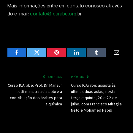
Mais informações entre em contato conosco através
do e-mail:
contato@icarabe.org
.br
Facebook
Twitter
Pinterest
LinkedIn
Tumblr
Email
ANTERIOR
PRÓXIMA
Curso ICArabe: Prof. Dr. Mansur
Curso ICArabe: assista às
Lutfi ministra aula sobre a
últimas duas aulas, nesta
contribuição dos árabes para
terça e quinta, 20 e 22 de
a química
julho, com Francisco Miraglia
Neto e Mohamed Habib