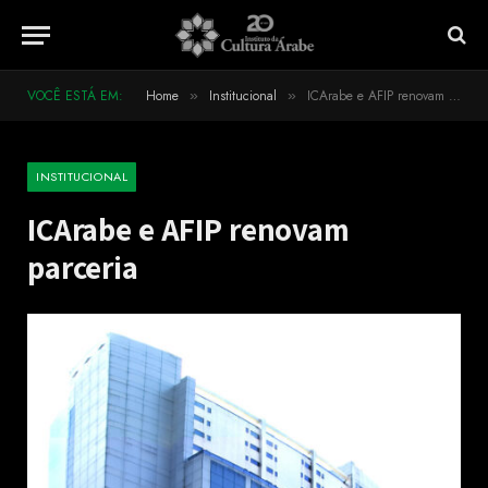
VOCÊ ESTÁ EM:
Home
Institucional
ICArabe e AFIP renovam parceria
»
»
INSTITUCIONAL
ICArabe e AFIP renovam
parceria