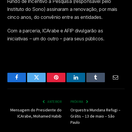
Fundo de Incentivo à Pesquisa (responsável pelo
Instituto do Sono) assinaram a renovação, por mais
cinco anos, do convênio entre as entidades.
Com a parceria, ICArabe e AFIP divulgarão as
iniciativas – um do outro – para seus públicos.
Facebook
Twitter
Pinterest
LinkedIn
Tumblr
Email
ANTERIOR
PRÓXIMA
Mensagem do Presidente do
Orquestra Mundana Refugi –
ICArabe, Mohamed Habib
Grátis – 13 de maio – São
Paulo