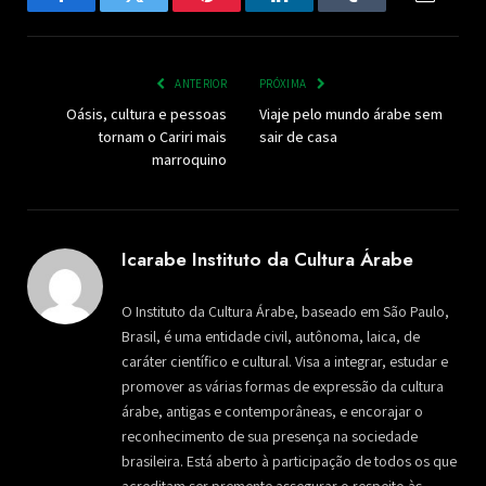
Facebook
Twitter
Pinterest
LinkedIn
Tumblr
Email
ANTERIOR
PRÓXIMA
Oásis, cultura e pessoas
Viaje pelo mundo árabe sem
tornam o Cariri mais
sair de casa
marroquino
Icarabe Instituto da Cultura Árabe
O Instituto da Cultura Árabe, baseado em São Paulo,
Brasil, é uma entidade civil, autônoma, laica, de
caráter científico e cultural. Visa a integrar, estudar e
promover as várias formas de expressão da cultura
árabe, antigas e contemporâneas, e encorajar o
reconhecimento de sua presença na sociedade
brasileira. Está aberto à participação de todos os que
acreditam ser premente assegurar o respeito às