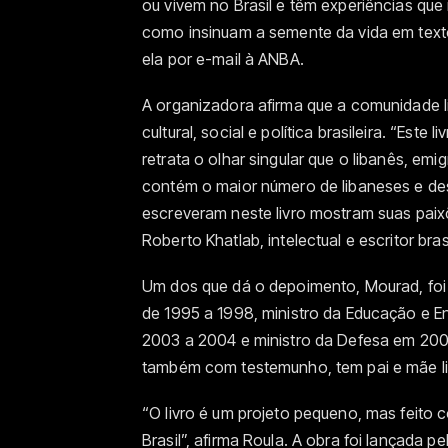
ou vivem no Brasil e têm experiências que
como insinuam a semente da vida em texto
ela por e-mail à ANBA.
A organizadora afirma que a comunidade li
cultural, social e política brasileira. “Est
retrata o olhar singular que o libanês, em
contém o maior número de libaneses e d
escreveram neste livro mostram suas paixõ
Roberto Khatlab, intelectual e escritor bra
Um dos que dá o depoimento, Mourad, foi 
de 1995 a 1998, ministro da Educação e E
2003 a 2004 e ministro da Defesa em 2004.
também com testemunho, tem pai e mãe l
“O livro é um projeto pequeno, mas feito
Brasil”, afirma Roula. A obra foi lançada pe