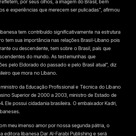
 refletem, por seus olhos, a imagem do Brasil, bem
s e experiências que merecem ser pulicadas”, afirmou
banesa tem contribuído significativamente na estrutura
e livro tem sua importância nas relações Brasil-Líbano pois
igrante ou descendente, tem sobre o Brasil, país que
escendentes do mundo. As testemunhas que
es pelo Eldorado do passado e pelo Brasil atual”, diz
sileiro que mora no Líbano.
ministro da Educação Profissional e Técnica do Líbano
nsino Superior de 2000 a 2003, ministro de Estado de
 Ele possui cidadania brasileira. O embaixador Kadri,
ibaneses.
 com meu imenso amor por nossa segunda pátria, o
la editora libanesa Dar Al-Farabi Publishing e será