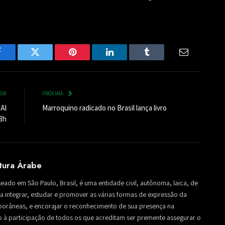
Facebook
Twitter
Pinterest
LinkedIn
Tumblr
Email
IOR
PRÓXIMA
Al
Marroquino radicado no Brasil lança livro
18h
ltura Árabe
seado em São Paulo, Brasil, é uma entidade civil, autônoma, laica, de
sa a integrar, estudar e promover as várias formas de expressão da
mporâneas, e encorajar o reconhecimento de sua presença na
to à participação de todos os que acreditam ser premente assegurar o