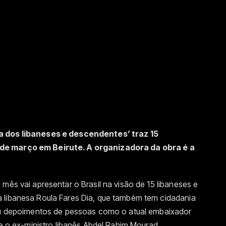
a dos libaneses e descendentes’ traz 15
de março em Beirute. A organizadora da obra é a
mês vai apresentar o Brasil na visão de 15 libaneses e
 libanesa Roula Fares Dia, que também tem cidadania
niu depoimentos de pessoas como o atual embaixador
 e o ex-ministro libanês Abdel Rahim Mourad.