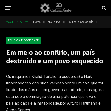
VOCÊ ESTÁ EM:
Home
NOTÍCIAS
Política e Sociedade
Em meio ao conflito, um país destruído e um povo esquecido
»
»
»
POLÍTICA E SOCIEDADE
Em meio ao conflito, um país
destruído e um povo esquecido
Os iraquianos Khalid Tailche (à esquerda) e Haik
Khachadorian dão suas versões sobre um país que foi
tirado das mãos de um governo autoritário, mas agora
está sob a dominação de uma potência que leva o
país ao caos e à instabilidade.por Arturo Hartmann e
Áurea Santos