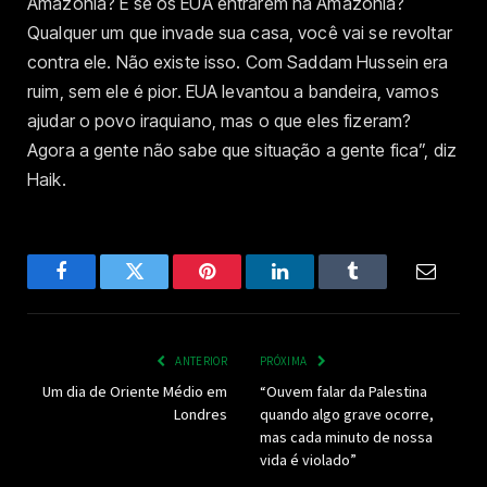
Amazônia? E se os EUA entrarem na Amazônia?
Qualquer um que invade sua casa, você vai se revoltar
contra ele. Não existe isso. Com Saddam Hussein era
ruim, sem ele é pior. EUA levantou a bandeira, vamos
ajudar o povo iraquiano, mas o que eles fizeram?
Agora a gente não sabe que situação a gente fica”, diz
Haik.
Facebook
Twitter
Pinterest
LinkedIn
Tumblr
Email
ANTERIOR
PRÓXIMA
Um dia de Oriente Médio em
“Ouvem falar da Palestina
Londres
quando algo grave ocorre,
mas cada minuto de nossa
vida é violado”