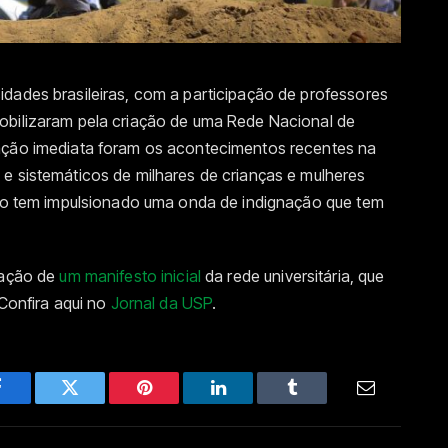
dades brasileiras, com a participação de professores
obilizaram pela criação de uma Rede Nacional de
vação imediata foram os acontecimentos recentes na
e sistemáticos de milhares de crianças e mulheres
ação tem impulsionado uma onda de indignação que tem
gação de
um manifesto inicial
da rede universitária, que
 Confira aqui no
Jornal da USP
.
Facebook
Twitter
Pinterest
LinkedIn
Tumblr
Email