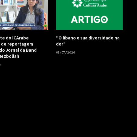
te do ICArabe
“O líbano e sua diversidade na
a de reportagem
dor”
 do Jornal da Band
03/07/2026
Hezbollah
6