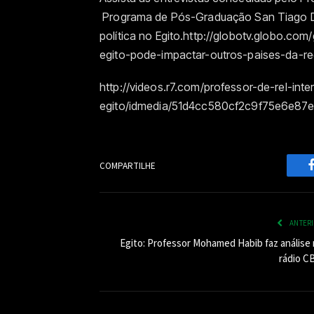
Programa de Pós-Graduação San Tiago D
política no Egito.http://globotv.globo.co
egito-pode-impactar-outros-paises-da-r
http://videos.r7.com/professor-de-rel-int
egito/idmedia/51d4cc580cf2c9f75e6e87e
COMPARTILHE
ANTER
Egito: Professor Mohamed Habib faz análise 
rádio C