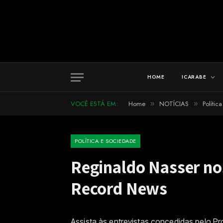
HOME
ICARABE
VOCÊ ESTÁ EM:
Home
NOTÍCIAS
Polític
»
»
POLÍTICA E SOCIEDADE
Reginaldo Nasser no
Record News
Assista às entrevistas concedidas pelo P