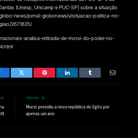
antas (Unesp, Unicamp e PUC-SP) sobre a situação
m/globo-news/jornal-globonews/v/situacao-politica-no-
egiao/2671835/
ernacionais-analisa-retirada-de-morsi-do-poder-no-
4.html
Facebook
Twitter
Pinterest
LinkedIn
Tumblr
Email
IOR
PRÓXIMA
na
Mursi: presidiu a nova república do Egito por
BN
apenas um ano