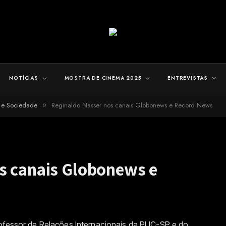
NOTÍCIAS
MOSTRA DE CINEMA 2025
ENTREVISTAS
a e Sociedade
Reginaldo Nasser nos canais Globonews e Record News
»
s canais Globonews e
rofessor de Relações Internacionais da PUC-SP e do