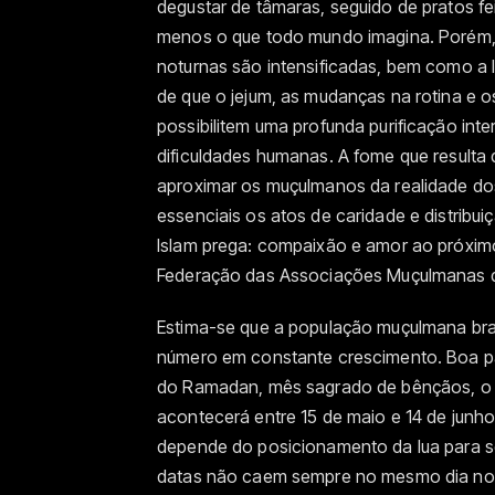
degustar de tâmaras, seguido de pratos fe
menos o que todo mundo imagina. Porém
noturnas são intensificadas, bem como a 
de que o jejum, as mudanças na rotina e 
possibilitem uma profunda purificação in
dificuldades humanas. A fome que resulta d
aproximar os muçulmanos da realidade do
essenciais os atos de caridade e distribu
Islam prega: compaixão e amor ao próximo”
Federação das Associações Muçulmanas d
Estima-se que a população muçulmana bras
número em constante crescimento. Boa pa
do Ramadan, mês sagrado de bênçãos, o n
acontecerá entre 15 de maio e 14 de junh
depende do posicionamento da lua para ser 
datas não caem sempre no mesmo dia no 