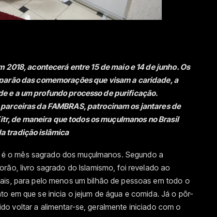
m 2018, acontecerá entre 15 de maio e 14 de junho. Os
iparão das comemorações que visam a caridade, a
e e a um profundo processo de purificação.
 parceiras da FAM
BRAS, patrocinam os jantares de
-Fitr, de maneira que todos os muçulmanos no Brasil
a tradição islâmica
é o mês sagrado dos muçulmanos. Segundo a
rão, livro sagrado do Islamismo, foi revelado ao
uais, para pelo menos um bilhão de pessoas em todo o
o em que se inicia o jejum de água e comida. Já o pôr-
o voltar a alimentar-se, geralmente iniciado com o