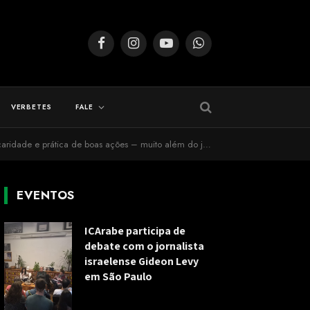
Facebook
Instagram
YouTube
WhatsApp
VERBETES
FALE
ca de boas ações – muito além do já conhecido jejum diário
EVENTOS
ICArabe participa de
debate com o jornalista
israelense Gideon Levy
em São Paulo