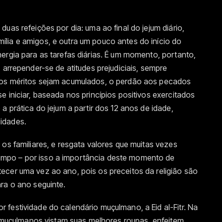
uas refeições por dia: uma ao final do jejum diário,
lia e amigos, e outra um pouco antes do início do
ergia para as tarefas diárias. É um momento, portanto,
 arrepender-se de atitudes prejudiciais, sempre
 os méritos sejam acumulados, o perdão aos pecados
 iniciar, baseada nos princípios positivos exercitados
a prática do jejum a partir dos 12 anos de idade,
idades.
 os familiares, e resgata valores que muitas vezes
mpo – por isso a importância deste momento de
ecer uma vez ao ano, pois os preceitos da religião são
ra o ano seguinte.
festividade do calendário muçulmano, a Eid al-Fitr. Na
os muçulmanos vistam suas melhores roupas, enfeitem