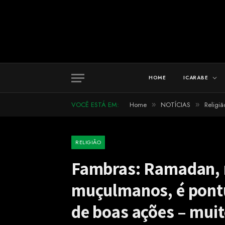
HOME
ICARABE
VOCÊ ESTÁ EM:
Home
NOTÍCIAS
Religiã
»
»
RELIGIÃO
Fambras: Ramadan, 
muçulmanos, é pontu
de boas ações – muit