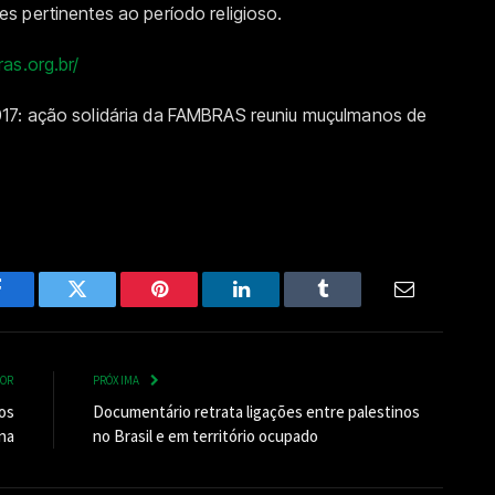
s pertinentes ao período religioso.
as.org.br/
17: ação solidária da FAMBRAS reuniu muçulmanos de
Facebook
Twitter
Pinterest
LinkedIn
Tumblr
Email
IOR
PRÓXIMA
os
Documentário retrata ligações entre palestinos
na
no Brasil e em território ocupado