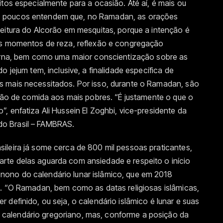
itos especialmente para a ocasião. Até aí, é mais ou
, poucos entendem que, no Ramadan, as orações
leitura do Alcorão em mesquitas, porque a intenção é
os momentos de reza, reflexão e congregação
terna, bem como uma maior conscientização sobre as
o jejum tem, inclusive, a finalidade específica de
s mais necessitados. Por isso, durante o Ramadan, são
ição de comida aos mais pobres. “É justamente o que o
, enfatiza Ali Hussein El Zoghbi, vice-presidente da
o Brasil – FAMBRAS.
ileira já some cerca de 800 mil pessoas praticantes,
rte delas aguarda com ansiedade e respeito o início
ono do calendário lunar islâmico, que em 2018
o. “O Ramadan, bem como as datas religiosas islâmicas,
definido, ou seja, o calendário islâmico é lunar e suas
calendário gregoriano, mas, conforme a posição da