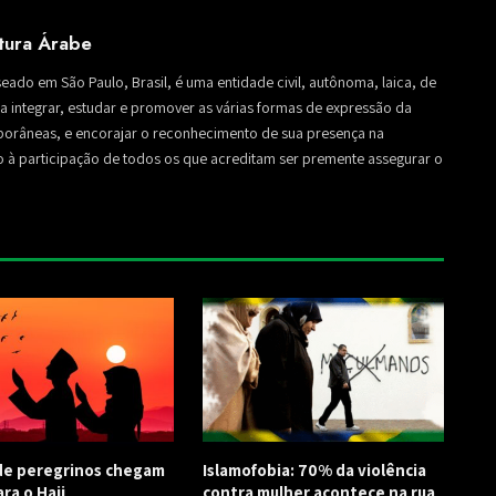
ltura Árabe
seado em São Paulo, Brasil, é uma entidade civil, autônoma, laica, de
sa a integrar, estudar e promover as várias formas de expressão da
mporâneas, e encorajar o reconhecimento de sua presença na
to à participação de todos os que acreditam ser premente assegurar o
de peregrinos chegam
Islamofobia: 70% da violência
ra o Hajj
contra mulher acontece na rua