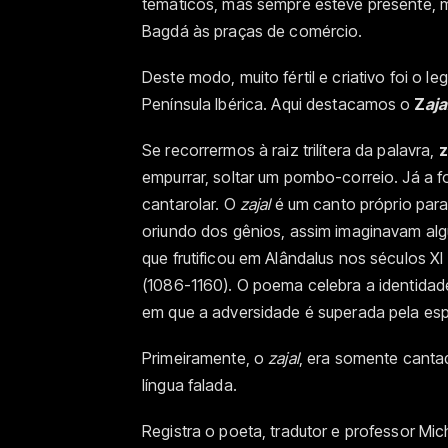
temáticos, mas sempre esteve presente, m
Bagdá às praças de comércio.
Deste modo, muito fértil e criativo foi o 
Península Ibérica. Aqui destacamos o
Z
aja
Se recorrermos à raiz trilítera da palavra,
z
empurrar, soltar um pombo-correio. Já a 
cantarolar. O
zajal
é um canto próprio para
oriundo dos gênios, assim imaginavam alg
que frutificou em Alândalus nos séculos X
(1086-1160). O poema celebra a identidad
em que a adversidade é superada pela espe
Primeiramente, o
zajal
, era somente canta
língua falada.
Registra o poeta, tradutor e professor Mi