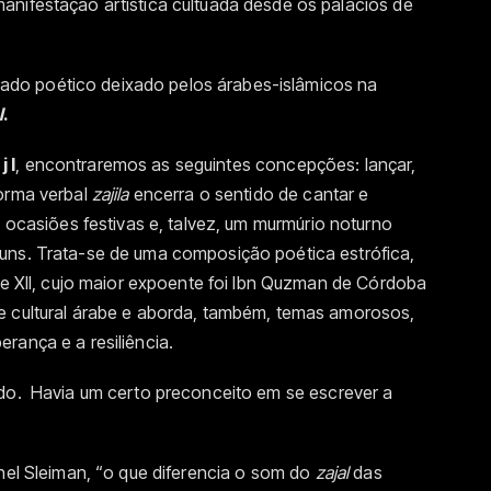
anifestação artística cultuada desde os palácios de
legado poético deixado pelos árabes-islâmicos na
l
.
 j l
, encontraremos as seguintes concepções: lançar,
forma verbal
zajila
encerra o sentido de cantar e
 ocasiões festivas e, talvez, um murmúrio noturno
uns. Trata-se de uma composição poética estrófica,
I e XII, cujo maior expoente foi Ibn Quzman de Córdoba
e cultural árabe e aborda, também, temas amorosos,
rança e a resiliência.
do. Havia um certo preconceito em se escrever a
chel Sleiman, “o que diferencia o som do
zajal
das