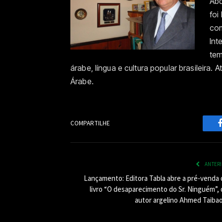
Abd
foi
com
Int
tem
árabe, língua e cultura popular brasileira. 
Árabe.
COMPARTILHE
ANTER
Lançamento: Editora Tabla abre a pré-venda 
livro “O desaparecimento do Sr. Ninguém”, 
autor argelino Ahmed Taibao