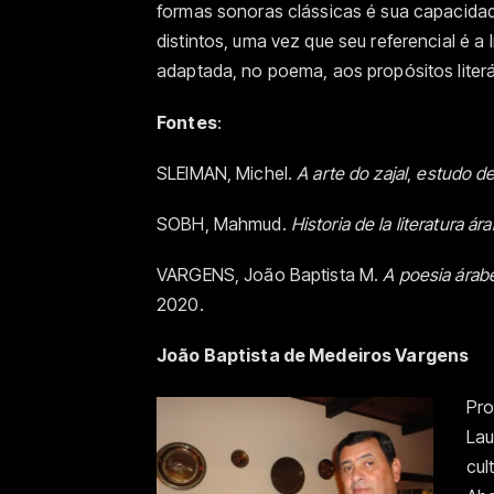
formas sonoras clássicas é sua capacidad
distintos, uma vez que seu referencial é a
adaptada, no poema, aos propósitos liter
Fontes
:
SLEIMAN, Michel.
A arte do
zajal
,
estudo de
SOBH, Mahmud.
Historia de la literatura ár
VARGENS, João Baptista M.
A poesia árabe
2020.
João Baptista de Medeiros Vargens
Pro
Lau
cul