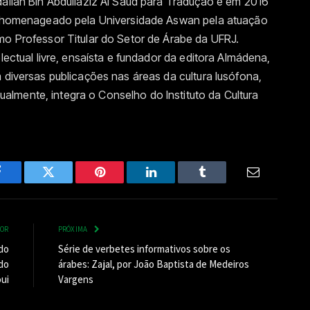
allah Bin Abdullaziz Al Saud para Tradução e em 2016
 homenageado pela Universidade Aswan pela atuação
o Professor Titular do Setor de Árabe da UFRJ.
electual livre, ensaísta e fundador da editora Almádena,
 diversas publicações nas áreas da cultura lusófona,
Atualmente, integra o Conselho do Instituto da Cultura
Facebook
Twitter
Pinterest
LinkedIn
Tumblr
Email
IOR
PRÓXIMA
do
Série de verbetes informativos sobre os
do
árabes: Zajal, por João Baptista de Medeiros
ui
Vargens