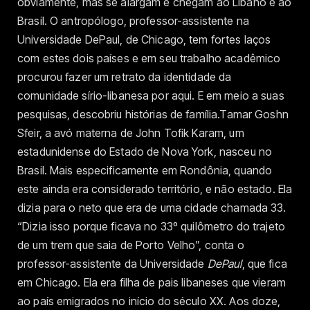
obviamente, mas se alargam e chegam ao Líbano e ao
Brasil. O antropólogo, professor-assistente na
Universidade DePaul, de Chicago, tem fortes laços
com estes dois países e em seu trabalho acadêmico
procurou fazer um retrato da identidade da
comunidade sírio-libanesa por aqui. E em meio a suas
pesquisas, descobriu histórias de família.Tamar Goshn
Sfeir, a avó materna de John Tofik Karam, um
estadunidense do Estado de Nova York, nasceu no
Brasil. Mais especificamente em Rondônia, quando
este ainda era considerado território, e não estado. Ela
dizia para o neto que era de uma cidade chamada 33.
“Dizia isso porque ficava no 33º quilômetro do trajeto
de um trem que saia de Porto Velho”, conta o
professor-assistente da Universidade
DePaul
, que fica
em Chicago. Ela era filha de pais libaneses que vieram
ao país emigrados no início do século XX. Aos doze,