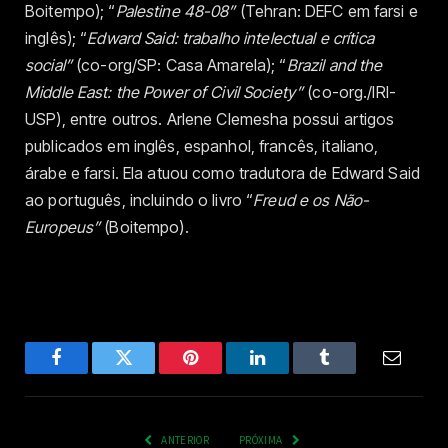
Boitempo); “
Palestine 48-08”
(Tehran: DEFC em farsi e
inglês); “
Edward Said: trabalho intelectual e crítica
social”
(co-org/SP: Casa Amarela); “
Brazil and the
Middle East: the Power of Civil Society”
(co-org./IRI-
USP), entre outros. Arlene Clemesha possui artigos
publicados em inglês, espanhol, francês, italiano,
árabe e farsi. Ela atuou como tradutora de Edward Said
ao português, incluindo o livro “
Freud e os Não-
Europeus”
(Boitempo).
Facebook
Twitter
Pinterest
LinkedIn
Tumblr
Email
ANTERIOR
PRÓXIMA